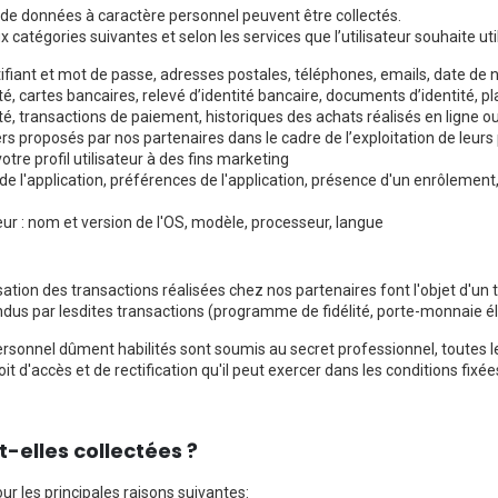
es de données à caractère personnel peuvent être collectés.
atégories suivantes et selon les services que l’utilisateur souhaite util
ifiant et mot de passe, adresses postales, téléphones, emails, date de
ité, cartes bancaires, relevé d’identité bancaire, documents d’identité, 
ité, transactions de paiement, historiques des achats réalisés en ligne 
proposés par nos partenaires dans le cadre de l’exploitation de leurs p
e profil utilisateur à des fins marketing
n de l'application, préférences de l'application, présence d'un enrôleme
ur : nom et version de l'OS, modèle, processeur, langue
ation des transactions réalisées chez nos partenaires font l'objet d'un 
ttendus par lesdites transactions (programme de fidélité, porte-monnaie é
ersonnel dûment habilités sont soumis au secret professionnel, toutes le
it d'accès et de rectification qu'il peut exercer dans les conditions fixé
t-elles collectées ?
our les principales raisons suivantes: