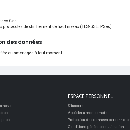
tions Ciss
ts protocoles de chiffrement de haut niveau (TLS/SSL, IPSec)
tion des données
modifiée ou aménagée à tout moment.
ESPACE PERSONNEL
s nous
S'inscrire
aires
Accéder à mon compte
égales
Protection des données personnelle
Conditions générales d'utilisation