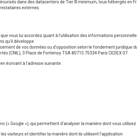
écurisés dans des datacenters de Tier III minimum, tous hébergés en F
restataires externes.
que vous lui accordez quant à l'utilisation des informations personne
ons qu’il développe
ffacement de vos données ou d'opposition selon le fondement juridique du
ertés (CNIL), 3 Place de Fontenoy TSA 80715 75334 Paris CEDEX 07.
n écrivant à l'adresse suivante :
 Inc (« Google »), qui permettent d'analyser la manière dont vous utilisez 
es visiteurs et identifier la manière dont ils utilisent l'application.